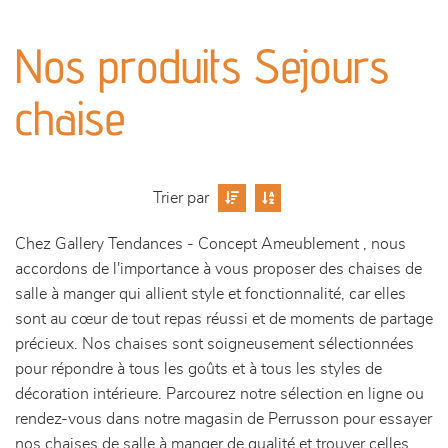
canapés et fauteuils
Nos produits Sejours
séjours
chaise
meubles de complément
chambres et dressing
Trier par
Chez Gallery Tendances - Concept Ameublement , nous
literie
accordons de l'importance à vous proposer des chaises de
salle à manger qui allient style et fonctionnalité, car elles
décoration
sont au cœur de tout repas réussi et de moments de partage
précieux. Nos chaises sont soigneusement sélectionnées
pour répondre à tous les goûts et à tous les styles de
décoration intérieure. Parcourez notre sélection en ligne ou
rendez-vous dans notre magasin de Perrusson pour essayer
nos chaises de salle à manger de qualité et trouver celles