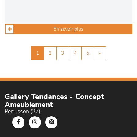
En savoir plus
1
2
3
4
5
»
Gallery Tendances - Concept
Ameublement
Perrusson (37)