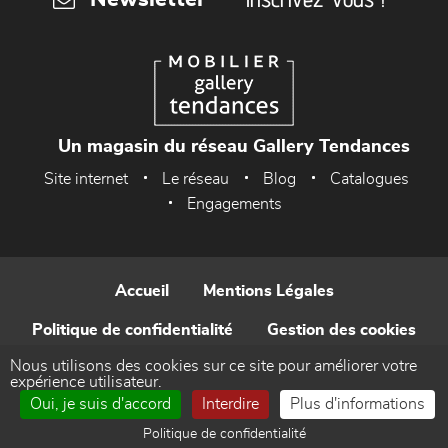
Un magasin du réseau Gallery Tendances
Site internet
Le réseau
Blog
Catalogues
Engagements
Accueil
Mentions Légales
Politique de confidentialité
Gestion des cookies
Nous utilisons des cookies sur ce site pour améliorer votre
Contact
expérience utilisateur.
Oui, je suis d'accord
Interdire
Plus d'informations
Réalisé par WEB Enseignes
Politique de confidentialité