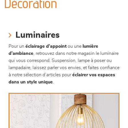
Décoration
canapés et fauteuils
séjours
Luminaires
meubles de complément
Pour un
éclairage d’appoint
ou une
lumière
d’ambiance
, retrouvez dans notre magasin le luminaire
chambres et dressing
qui vous correspond. Suspension, lampe à poser ou
lampadaire, laissez parler vos envies, et faites confiance
literie
à notre sélection d’articles pour
éclairer vos espaces
dans un style unique
.
décoration