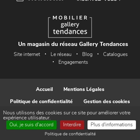
Un magasin du réseau Gallery Tendances
Site internet
Le réseau
Blog
Catalogues
Engagements
Accueil
Mentions Légales
Politique de confidentialité
Gestion des cookies
Nous utilisons des cookies sur ce site pour améliorer votre
Contact
expérience utilisateur.
Oui, je suis d'accord
Interdire
Plus d'informations
Réalisé par WEB Enseignes
Politique de confidentialité