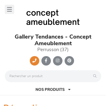
Panneau de gestion des cookies
lose
nu
Gallery Tendances - Concept
Ameublement
Perrusson (37)
NOS PRODUITS