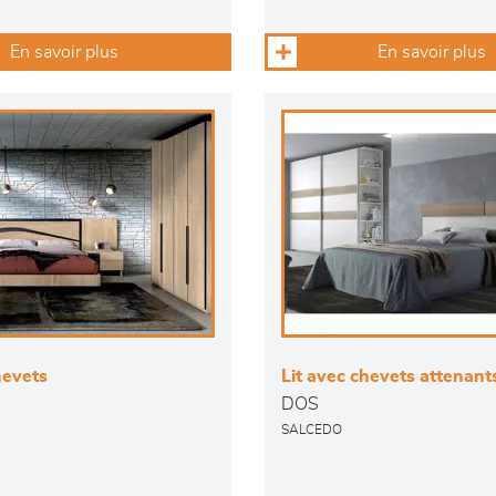
En savoir plus
En savoir plus
hevets
Lit avec chevets attenant
DOS
SALCEDO