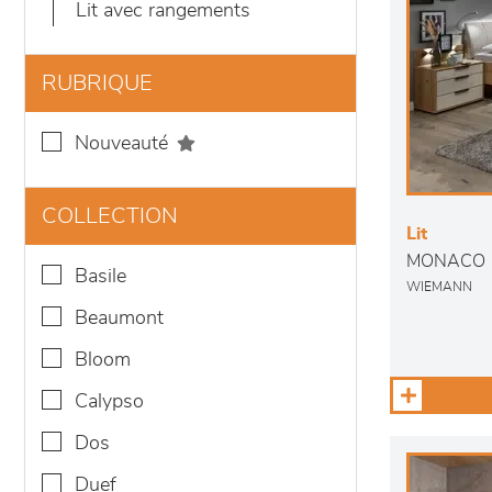
lit avec rangements
RUBRIQUE
nouveauté
COLLECTION
Lit
MONACO
basile
WIEMANN
beaumont
bloom
calypso
dos
duef