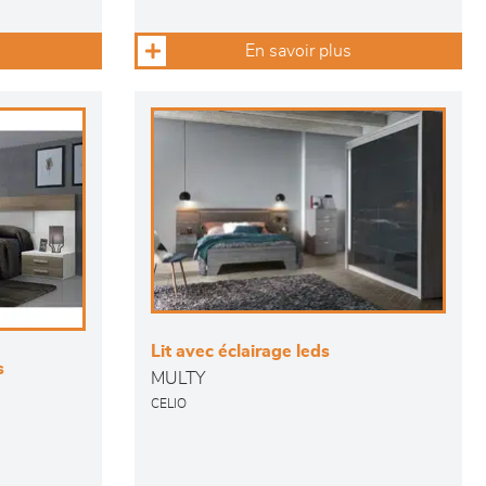
En savoir plus
Lit avec éclairage leds
s
MULTY
CELIO