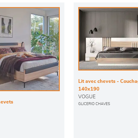
Lit avec chevets - Couch
140x190
VOGUE
hevets
GLICERIO CHAVES