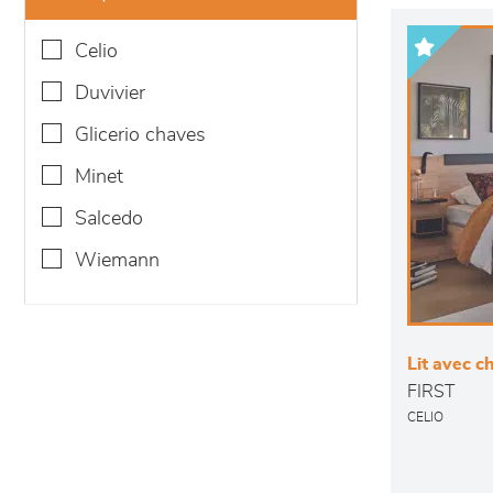
celio
duvivier
glicerio chaves
minet
salcedo
wiemann
Lit avec c
FIRST
CELIO