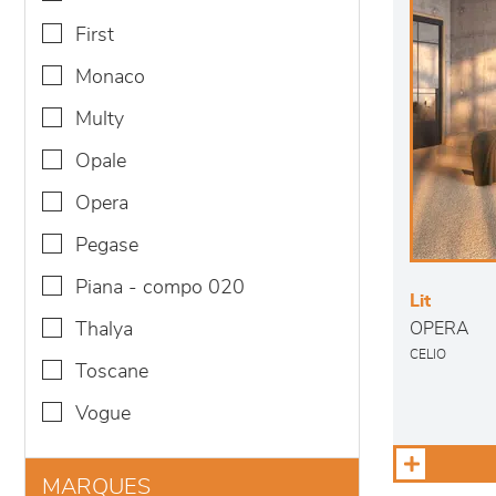
first
monaco
multy
opale
opera
pegase
piana - compo 020
Lit
thalya
OPERA
CELIO
toscane
vogue
MARQUES