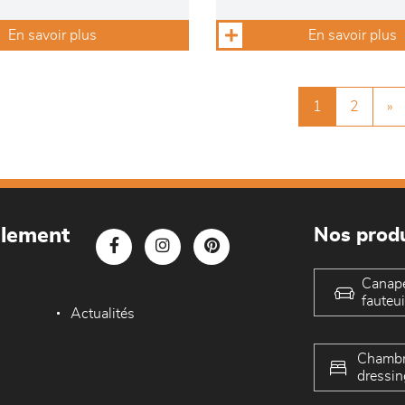
En savoir plus
En savoir plus
1
2
»
blement
Nos produ
Canap
fauteui
Actualités
Chambr
dressin