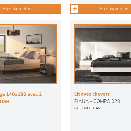
En savoir plus
En savoir plus
Lit avec chevets
age 140x190 avec 2
PIANA - COMPO 020
+ USB
GLICERIO CHAVES