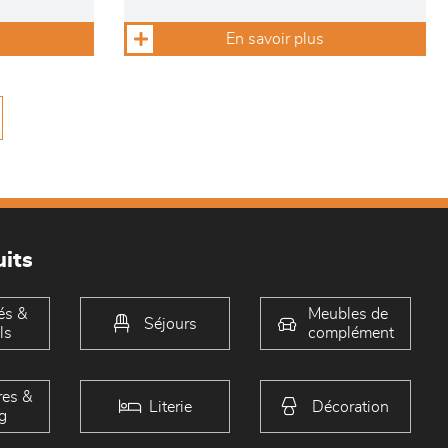
En savoir plus
its
és &
Meubles de
Séjours
ls
complément
es &
Literie
Décoration
g