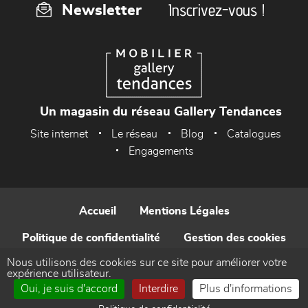
Inscrivez-vous !
Newsletter
Un magasin du réseau Gallery Tendances
Site internet
Le réseau
Blog
Catalogues
Engagements
Accueil
Mentions Légales
Politique de confidentialité
Gestion des cookies
Nous utilisons des cookies sur ce site pour améliorer votre
Contact
expérience utilisateur.
Oui, je suis d'accord
Interdire
Plus d'informations
Réalisé par WEB Enseignes