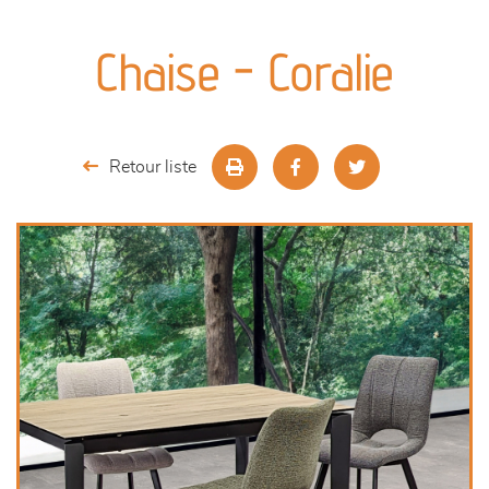
canapés et fauteuils
Chaise - Coralie
séjours
meubles de complément
Retour liste
chambres et dressing
literie
décoration