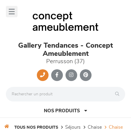
Panneau de gestion des cookies
lose
nu
Gallery Tendances - Concept
Ameublement
Perrusson (37)
NOS PRODUITS
séjours
chaise
chaise
TOUS NOS PRODUITS