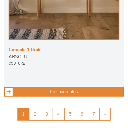
Console 1 tiroir
ABSOLU
COUTURE
En savoir plus
1
2
3
4
5
6
7
»