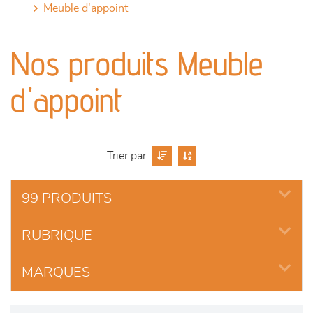
meuble d'appoint
canapés et fauteuils
Nos produits Meuble
séjours
d'appoint
meubles de complément
chambres et dressing
Trier par
literie
99 PRODUITS
décoration
RUBRIQUE
MARQUES