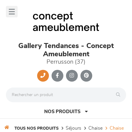
Panneau de gestion des cookies
lose
nu
Gallery Tendances - Concept
Ameublement
Perrusson (37)
NOS PRODUITS
séjours
chaise
chaise
TOUS NOS PRODUITS