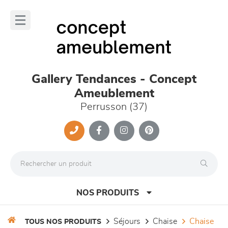
Panneau de gestion des cookies
lose
nu
Gallery Tendances - Concept
Ameublement
Perrusson (37)
NOS PRODUITS
séjours
chaise
chaise
TOUS NOS PRODUITS