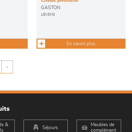
Chaise pivotante
GASTON
LIEVENS
En savoir plus
»
its
és &
Meubles de
Séjours
ls
complément