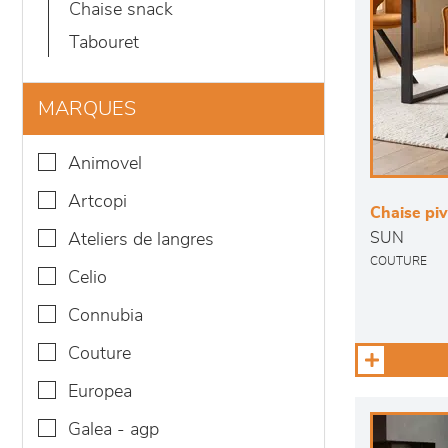
chaise snack
tabouret
MARQUES
animovel
artcopi
Chaise pi
SUN
ateliers de langres
COUTURE
celio
connubia
couture
europea
galea - agp