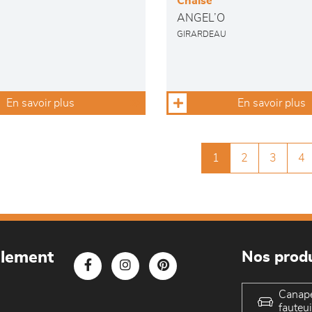
Chaise
ANGEL’O
GIRARDEAU
En savoir plus
En savoir plus
1
2
3
4
blement
Nos produ
Canap
fauteui