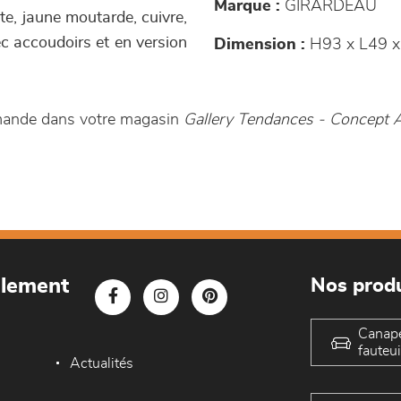
Marque :
GIRARDEAU
ite, jaune moutarde, cuivre,
ec accoudoirs et en version
Dimension :
H93 x L49 x
mande dans votre magasin
Gallery Tendances - Concept
blement
Nos produ
Canap
fauteui
Actualités