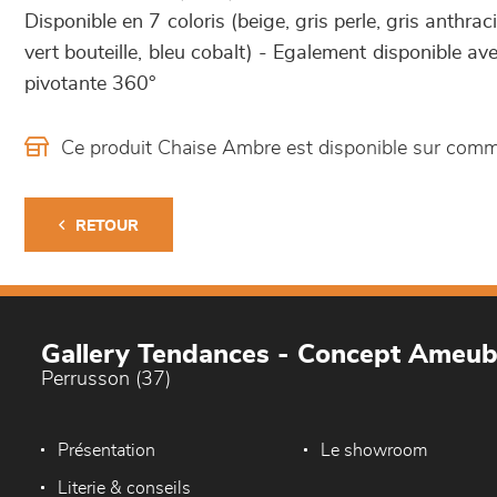
Disponible en 7 coloris (beige, gris perle, gris anthrac
vert bouteille, bleu cobalt) - Egalement disponible av
pivotante 360°
Ce produit Chaise Ambre est disponible sur com
RETOUR
Gallery Tendances - Concept Ameu
Perrusson (37)
Présentation
Le showroom
Literie & conseils