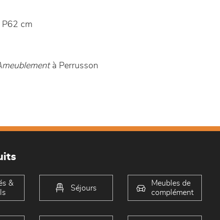
 P62 cm
 Ameublement
à Perrusson
its
és &
Meubles de
Séjours
ls
complément