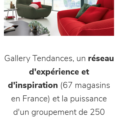
canapés et fauteuils
séjours
meubles de complément
chambres et dressing
Gallery Tendances, un
réseau
literie
d'expérience et
décoration
d'inspiration
(67 magasins
en France) et la puissance
d'un groupement de 250