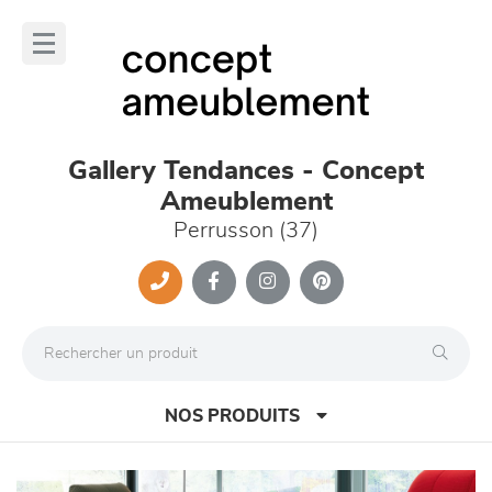
Panneau de gestion des cookies
lose
nu
Gallery Tendances - Concept
Ameublement
Perrusson (37)
NOS PRODUITS