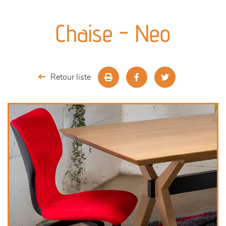
canapés et fauteuils
Chaise - Neo
séjours
meubles de complément
Retour liste
chambres et dressing
literie
décoration