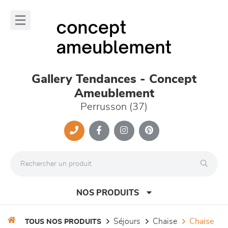
Panneau de gestion des cookies
lose
nu
Gallery Tendances - Concept
Ameublement
Perrusson (37)
NOS PRODUITS
séjours
chaise
chaise
TOUS NOS PRODUITS