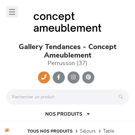
Panneau de gestion des cookies
lose
nu
Gallery Tendances - Concept
Ameublement
Perrusson (37)
NOS PRODUITS
séjours
table
TOUS NOS PRODUITS