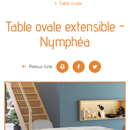
table ovale
canapés et fauteuils
Table ovale extensible -
séjours
Nymphéa
meubles de complément
chambres et dressing
Retour liste
literie
décoration