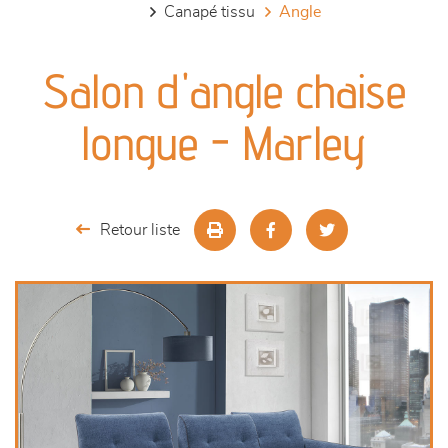
canapé tissu
angle
canapés et fauteuils
Salon d'angle chaise
séjours
longue - Marley
meubles de complément
chambres et dressing
Retour liste
literie
décoration