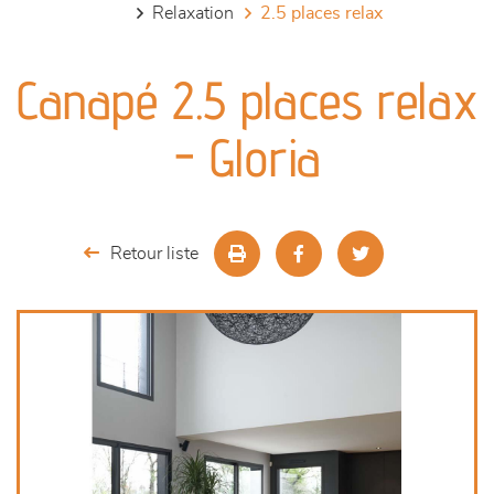
relaxation
2.5 places relax
canapés et fauteuils
Canapé 2.5 places relax
séjours
- Gloria
meubles de complément
chambres et dressing
Retour liste
literie
décoration