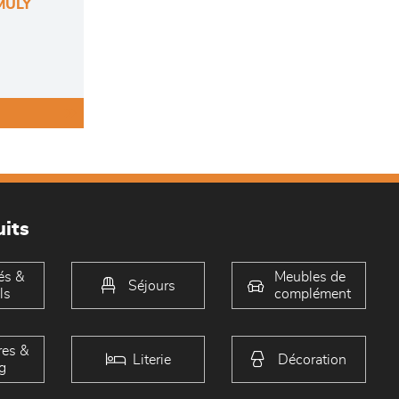
UMULY
its
és &
Meubles de
Séjours
ls
complément
es &
Literie
Décoration
g