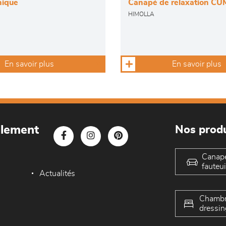
nique
Canapé de relaxation C
HIMOLLA
En savoir plus
En savoir plus
blement
Nos produ
Canap
fauteui
Actualités
Chambr
dressin