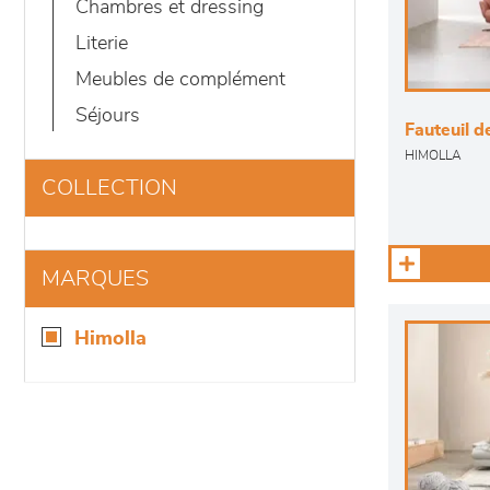
chambres et dressing
literie
meubles de complément
séjours
Fauteuil 
HIMOLLA
COLLECTION
MARQUES
himolla