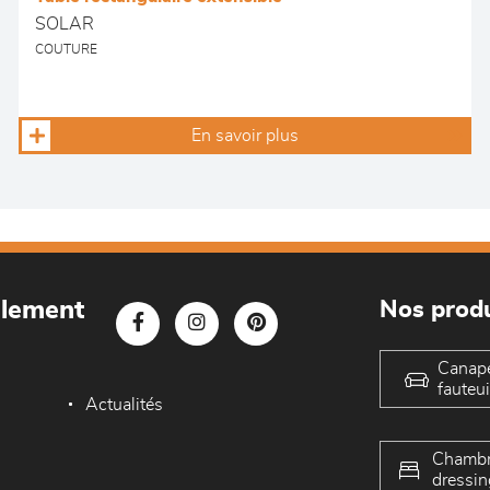
SOLAR
COUTURE
En savoir plus
blement
Nos produ
Canap
fauteui
Actualités
Chambr
dressin