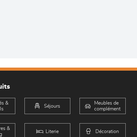
its
és &
Meubles de
Séjours
ls
complément
es &
Literie
Décoration
g