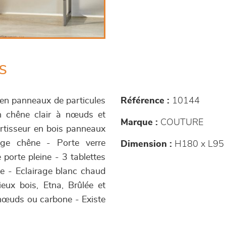
s
 en panneaux de particules
Référence :
10144
on chêne clair à nœuds et
Marque :
COUTURE
rtisseur en bois panneaux
cage chêne - Porte verre
Dimension :
H180 x L95 
 porte pleine - 3 tablettes
le - Eclairage blanc chaud
ieux bois, Etna, Brûlée et
à nœuds ou carbone - Existe