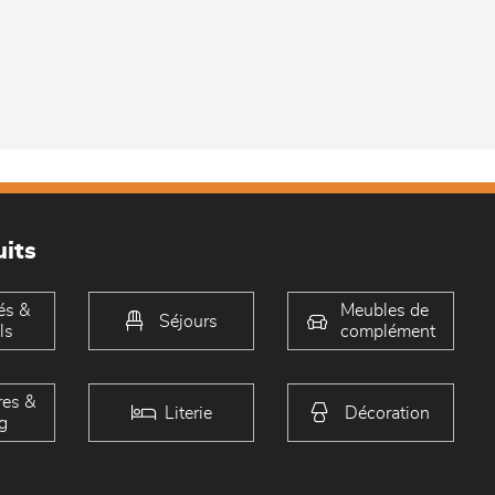
its
és &
Meubles de
Séjours
ls
complément
es &
Literie
Décoration
g