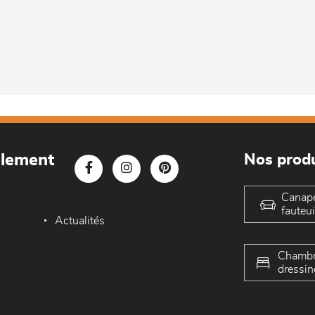
blement
Nos produ
Canap
fauteui
Actualités
Chambr
dressin