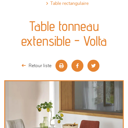
table rectangulaire
canapés et fauteuils
Table tonneau
séjours
extensible - Volta
meubles de complément
chambres et dressing
Retour liste
literie
décoration