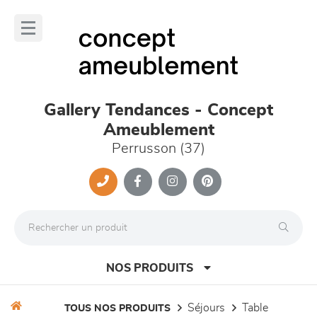
Panneau de gestion des cookies
lose
nu
Gallery Tendances - Concept
Ameublement
Perrusson (37)
NOS PRODUITS
séjours
table
TOUS NOS PRODUITS