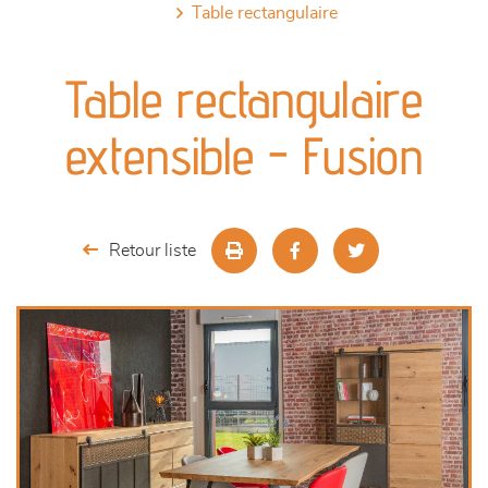
table rectangulaire
canapés et fauteuils
Table rectangulaire
séjours
extensible - Fusion
meubles de complément
chambres et dressing
Retour liste
literie
décoration