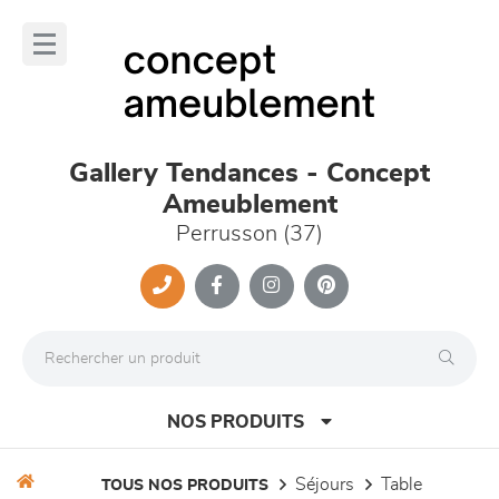
Panneau de gestion des cookies
lose
nu
Gallery Tendances - Concept
Ameublement
Perrusson (37)
NOS PRODUITS
séjours
table
TOUS NOS PRODUITS