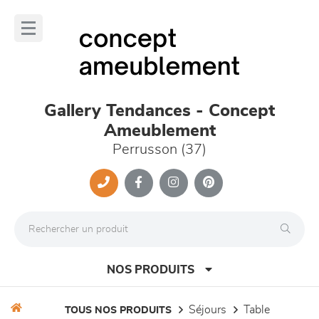
Panneau de gestion des cookies
lose
nu
Gallery Tendances - Concept
Ameublement
Perrusson (37)
NOS PRODUITS
séjours
table
TOUS NOS PRODUITS