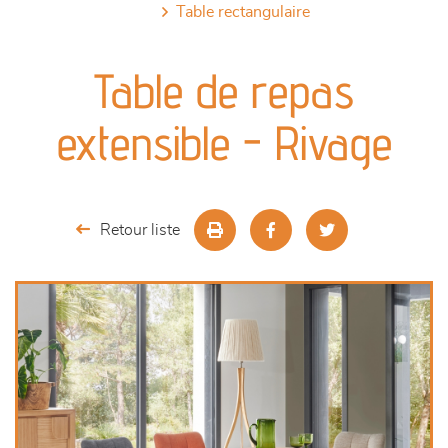
table rectangulaire
canapés et fauteuils
Table de repas
séjours
extensible - Rivage
meubles de complément
chambres et dressing
Retour liste
literie
décoration