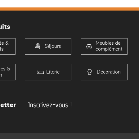
its
és &
Meubles de
Séjours
ls
complément
es &
Literie
Décoration
g
Inscrivez-vous !
etter