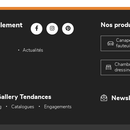
blement
Nos produ
Canap
fauteui
Actualités
Chambr
dressin
allery Tendances
Newsl
g
Catalogues
Engagements