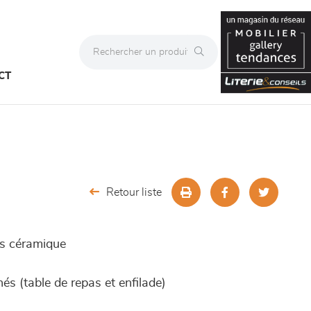
CT
Retour liste
us céramique
s (table de repas et enfilade)