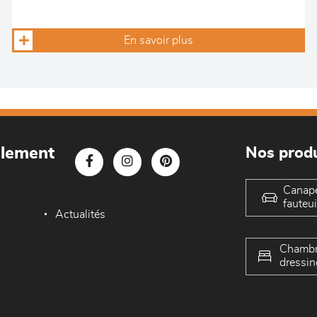
En savoir plus
blement
Nos produ
Canap
fauteui
Actualités
Chambr
dressin