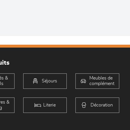
its
és &
Meubles de
Séjours
ls
complément
es &
Literie
Décoration
g