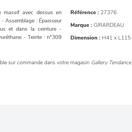
ne massif avec dessus en
Référence :
27376
e - Assemblage : Épaisseur
Marque :
GIRARDEAU
us et dans la ceinture -
lyuréthane - Teinte : n°309
Dimension :
H41 x L115 
nible sur commande dans votre magasin
Gallery Tendanc