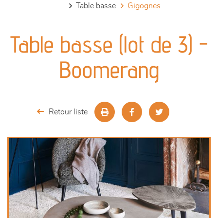
table basse
gigognes
canapés et fauteuils
Table basse (lot de 3) -
séjours
Boomerang
meubles de complément
chambres et dressing
Retour liste
literie
décoration