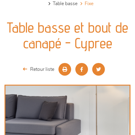
table basse
fixe
canapés et fauteuils
Table basse et bout de
séjours
canapé - Cypree
meubles de complément
chambres et dressing
Retour liste
literie
décoration