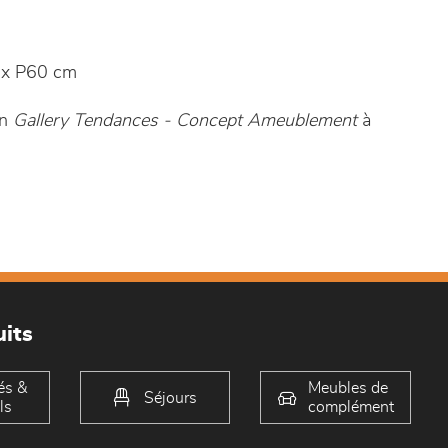
x P60 cm
in
Gallery Tendances - Concept Ameublement
à
its
és &
Meubles de
Séjours
ls
complément