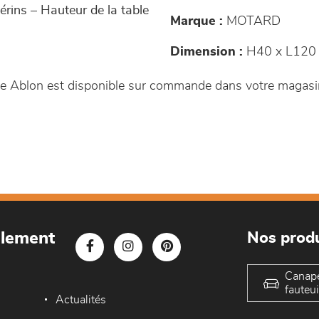
érins – Hauteur de la table
Marque :
MOTARD
Dimension :
H40 x L120 
ble Ablon est disponible sur commande dans votre magas
blement
Nos produ
Canap
fauteui
Actualités