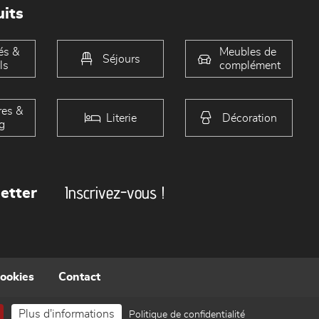
its
és &
Meubles de
Séjours
ls
complément
es &
Literie
Décoration
g
Inscrivez-vous !
etter
cookies
Contact
Plus d'informations
Politique de confidentialité