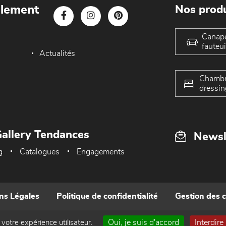
blement
Nos produ
Canap
fauteui
Actualités
Chambr
dressin
allery Tendances
Newsl
g
Catalogues
Engagements
ns Légales
Politique de confidentialité
Gestion des 
Oui, je suis d'accord
Interdire
 votre expérience utilisateur.
Réalisé par WEB Enseignes