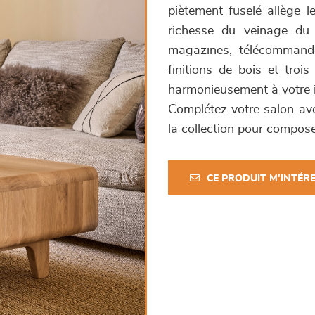
piètement fuselé allège l
richesse du veinage du b
magazines, télécommande
finitions de bois et troi
harmonieusement à votre i
Complétez votre salon av
la collection pour compose
CE PRODUIT M'INTÉR