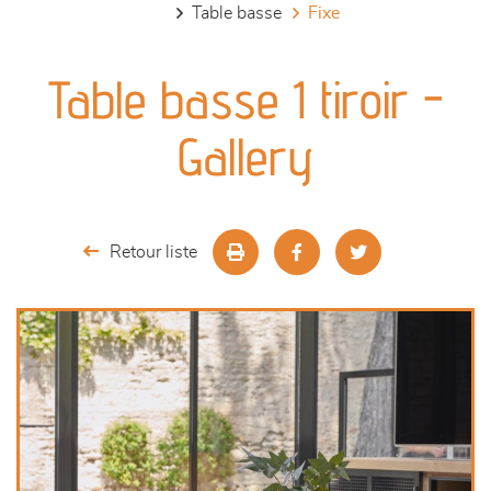
table basse
fixe
canapés et fauteuils
Table basse 1 tiroir -
séjours
Gallery
meubles de complément
chambres et dressing
Retour liste
literie
décoration