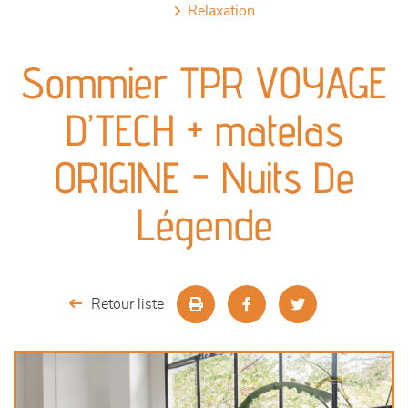
relaxation
canapés et fauteuils
Sommier TPR VOYAGE
séjours
D’TECH + matelas
meubles de complément
ORIGINE - Nuits De
chambres et dressing
Légende
literie
décoration
Retour liste