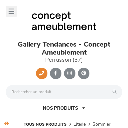
Panneau de gestion des cookies
lose
nu
Gallery Tendances - Concept
Ameublement
Perrusson (37)
NOS PRODUITS
literie
sommier
TOUS NOS PRODUITS