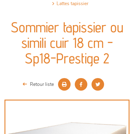
lattes tapissier
canapés et fauteuils
Sommier tapissier ou
séjours
simili cuir 18 cm -
meubles de complément
Sp18-Prestige 2
chambres et dressing
literie
Retour liste
décoration