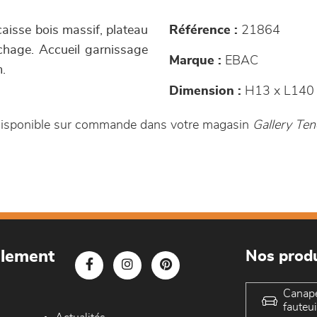
caisse bois massif, plateau
Référence :
21864
uchage. Accueil garnissage
Marque :
EBAC
.
Dimension :
H13 x L140
 disponible sur commande dans votre magasin
Gallery Te
blement
Nos produ
Canap
fauteui