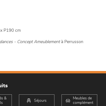
 x P190 cm
ndances - Concept Ameublement
à Perrusson
its
és &
Meubles de
Séjours
ls
complément