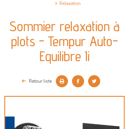
relaxation
canapés et fauteuils
Sommier relaxation à
séjours
plots - Tempur Auto-
meubles de complément
Equilibre Ii
chambres et dressing
literie
Retour liste
décoration