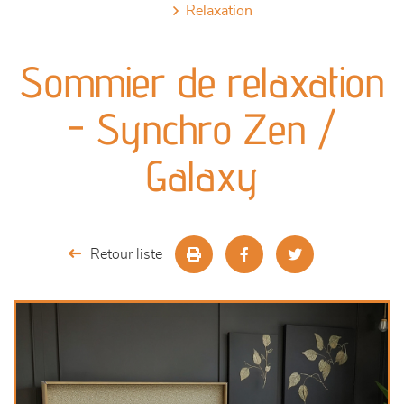
relaxation
canapés et fauteuils
Sommier de relaxation
séjours
- Synchro Zen /
meubles de complément
Galaxy
chambres et dressing
literie
Retour liste
décoration