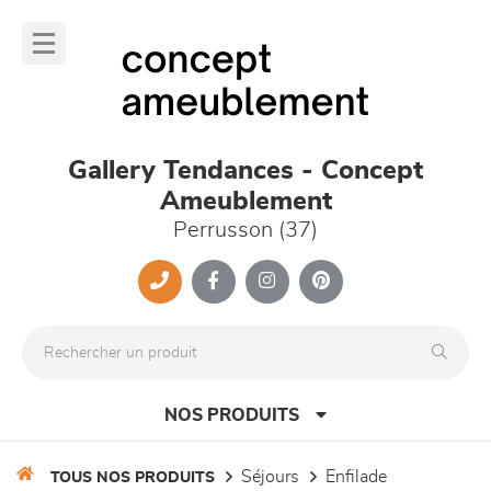
Panneau de gestion des cookies
lose
nu
Gallery Tendances - Concept
Ameublement
Perrusson (37)
NOS PRODUITS
séjours
enfilade
TOUS NOS PRODUITS