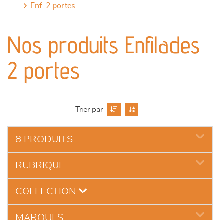
enf. 2 portes
canapés et fauteuils
Nos produits Enfilades
séjours
2 portes
meubles de complément
chambres et dressing
Trier par
literie
8 PRODUITS
décoration
RUBRIQUE
COLLECTION
MARQUES