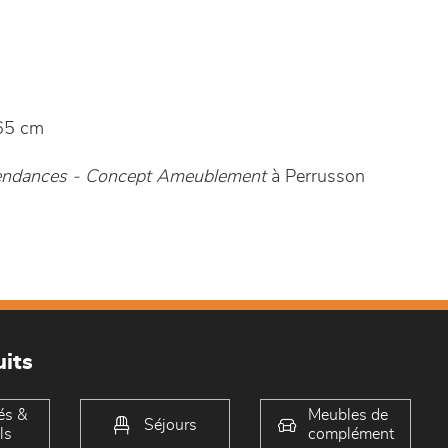
65 cm
Tendances - Concept Ameublement
à Perrusson
its
és &
Meubles de
Séjours
ls
complément