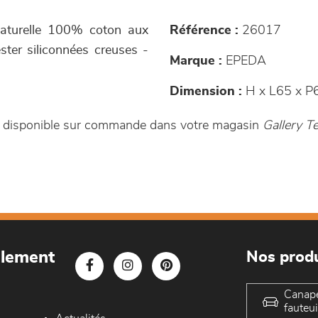
 naturelle 100% coton aux
Référence :
26017
ster siliconnées creuses -
Marque :
EPEDA
Dimension :
H x L65 x P
est disponible sur commande dans votre magasin
Gallery 
blement
Nos produ
Canap
fauteui