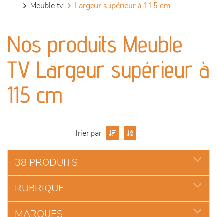
meuble tv
largeur supérieur à 115 cm
canapés et fauteuils
Nos produits Meuble
séjours
TV Largeur supérieur à
meubles de complément
115 cm
chambres et dressing
literie
Trier par
décoration
38 PRODUITS
RUBRIQUE
MARQUES