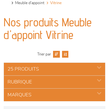
meuble d'appoint
vitrine
canapés et fauteuils
Nos produits Meuble
séjours
d'appoint Vitrine
meubles de complément
chambres et dressing
Trier par
literie
25 PRODUITS
décoration
RUBRIQUE
MARQUES