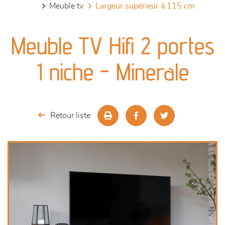
meuble tv
largeur supérieur à 115 cm
canapés et fauteuils
Meuble TV Hifi 2 portes
séjours
1 niche - Minerale
meubles de complément
chambres et dressing
Retour liste
literie
décoration