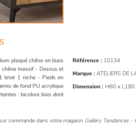
s
ium plaqué chêne en biais
Référence :
10134
n chêne massif - Dessus et
Marque :
ATELIERS DE 
 tiroir 1 niche - Pieds en
vernis de fond PU acrylique
Dimension :
H60 x L180 
teintes : bicolore bois doré
 sur commande dans votre magasin
Gallery Tendances 