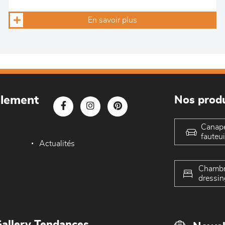
En savoir plus
blement
Nos produ
Canap
fauteui
Actualités
Chambr
dressin
allery Tendances