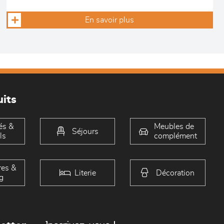
En savoir plus
its
és &
Meubles de
Séjours
ls
complément
es &
Literie
Décoration
g