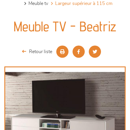
meuble tv
largeur supérieur à 115 cm
canapés et fauteuils
Meuble TV - Beatriz
séjours
meubles de complément
Retour liste
chambres et dressing
literie
décoration