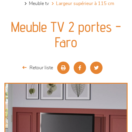
meuble tv
largeur supérieur à 115 cm
canapés et fauteuils
Meuble TV 2 portes -
séjours
Faro
meubles de complément
chambres et dressing
Retour liste
literie
décoration