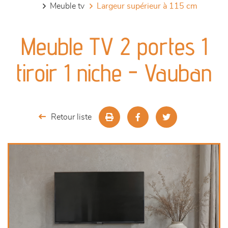
meuble tv
largeur supérieur à 115 cm
canapés et fauteuils
Meuble TV 2 portes 1
séjours
tiroir 1 niche - Vauban
meubles de complément
chambres et dressing
Retour liste
literie
décoration