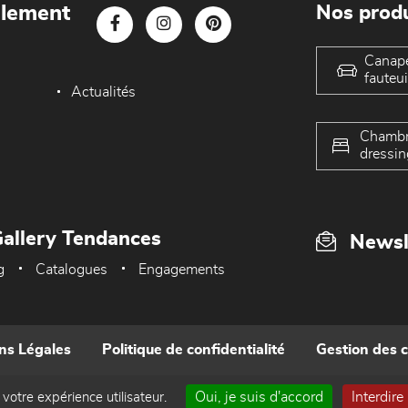
blement
Nos produ
Canap
fauteui
Actualités
Chambr
dressin
allery Tendances
Newsl
g
Catalogues
Engagements
ns Légales
Politique de confidentialité
Gestion des 
Oui, je suis d'accord
Interdire
 votre expérience utilisateur.
Réalisé par WEB Enseignes