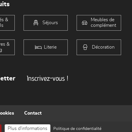
its
és &
Meubles de
Séjours
ls
complément
es &
Literie
Décoration
g
Inscrivez-vous !
etter
cookies
Contact
Plus d'informations
Politique de confidentialité