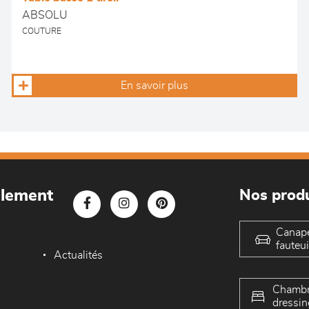
ABSOLU
COUTURE
En savoir plus
blement
Nos produ
Canap
fauteui
Actualités
Chambr
dressin