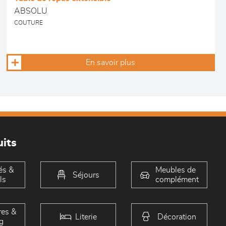
ABSOLU
COUTURE
En savoir plus
its
és &
Meubles de
Séjours
ls
complément
es &
Literie
Décoration
g