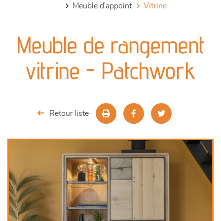
meuble d'appoint
vitrine
canapés et fauteuils
Meuble de rangement
séjours
vitrine - Patchwork
meubles de complément
chambres et dressing
Retour liste
literie
décoration