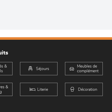
its
és &
Meubles de
Séjours
ls
complément
es &
Literie
Décoration
g