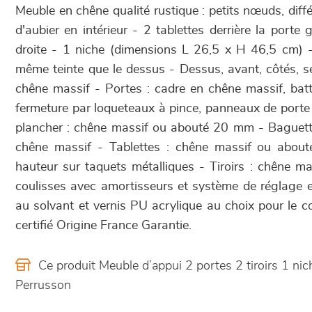
Meuble en chêne qualité rustique : petits nœuds, diff
d'aubier en intérieur - 2 tablettes derrière la porte 
droite - 1 niche (dimensions L 26,5 x H 46,5 cm) -
même teinte que le dessus - Dessus, avant, côtés, sé
chêne massif - Portes : cadre en chêne massif, batta
fermeture par loqueteaux à pince, panneaux de porte 
plancher : chêne massif ou abouté 20 mm - Baguett
chêne massif - Tablettes : chêne massif ou abouté
hauteur sur taquets métalliques - Tiroirs : chêne m
coulisses avec amortisseurs et système de réglage e
au solvant et vernis PU acrylique au choix pour le c
certifié Origine France Garantie.
Ce produit Meuble d’appui 2 portes 2 tiroirs 1 n
Perrusson