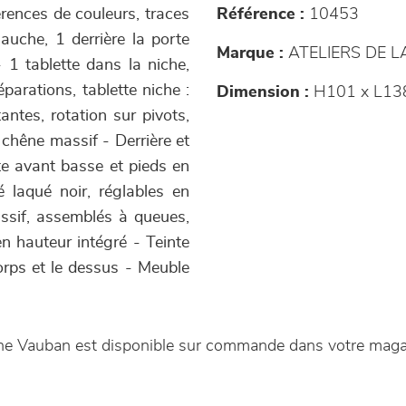
érences de couleurs, traces
Référence :
10453
gauche, 1 derrière la porte
Marque :
ATELIERS DE 
 1 tablette dans la niche,
parations, tablette niche :
Dimension :
H101 x L13
ntes, rotation sur pivots,
chêne massif - Derrière et
e avant basse et pieds en
 laqué noir, réglables en
assif, assemblés à queues,
n hauteur intégré - Teinte
orps et le dessus - Meuble
iche Vauban est disponible sur commande dans votre mag