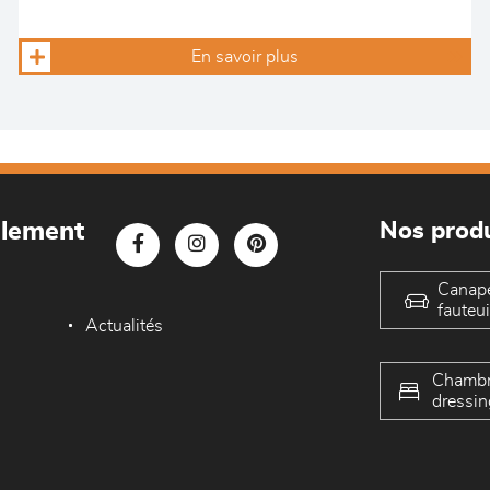
En savoir plus
blement
Nos produ
Canap
fauteui
Actualités
Chambr
dressin