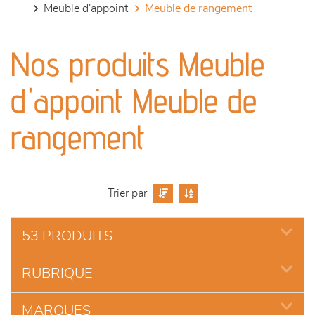
meuble d'appoint
meuble de rangement
canapés et fauteuils
Nos produits Meuble
séjours
d'appoint Meuble de
meubles de complément
rangement
chambres et dressing
literie
Trier par
décoration
53 PRODUITS
RUBRIQUE
MARQUES