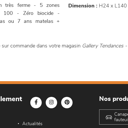
ien très ferme - 5 zones
Dimension :
H24 x L140
d 100 - Zéro biocide -
elas ou 7 ans matelas +
le sur commande dans votre magasin
Gallery Tendances
blement
Nos produ
Canap
fauteui
Actualités