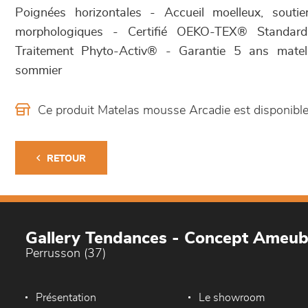
Poignées horizontales - Accueil moelleux, sout
morphologiques - Certifié OEKO-TEX® Standar
Traitement Phyto-Activ® - Garantie 5 ans mat
sommier
Ce produit Matelas mousse Arcadie est disponib
RETOUR
Gallery Tendances - Concept Ameu
Perrusson (37)
Présentation
Le showroom