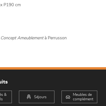
 x P190 cm
 - Concept Ameublement
à Perrusson
its
és &
Meubles de
Séjours
ls
complément