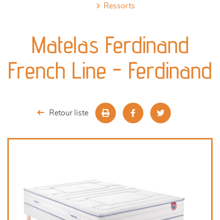
ressorts
canapés et fauteuils
Matelas Ferdinand
séjours
French Line - Ferdinand
meubles de complément
chambres et dressing
Retour liste
literie
décoration