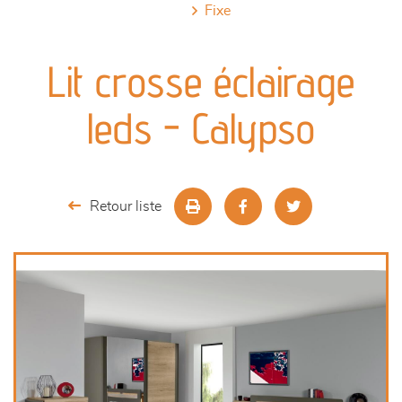
fixe
canapés et fauteuils
Lit crosse éclairage
séjours
leds - Calypso
meubles de complément
chambres et dressing
Retour liste
literie
décoration