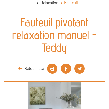
relaxation
fauteuil
canapés et fauteuils
Fauteuil pivotant
séjours
relaxation manuel -
meubles de complément
Teddy
chambres et dressing
literie
Retour liste
décoration